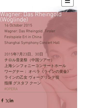
Wagner: Das Rheingold
(Woglinde)
16 October 2015
Wagner: Das Rheingold. Tiroler 
Festspiele Erl in China
Shanghai Symphony Concert Hall
2015年7月23日、30日
チロル音楽祭（中国ツアー）
上海シンフォニーコンサートホール
ワーグナー： オペラ《ラインの黄金》
ラインの乙女 ヴォーグリンデ役
指揮 グスタフ クーン
#OPERA